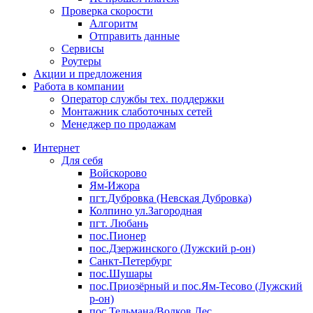
Проверка скорости
Алгоритм
Отправить данные
Сервисы
Роутеры
Акции и предложения
Работа в компании
Оператор службы тех. поддержки
Монтажник слаботочных сетей
Менеджер по продажам
Интернет
Для себя
Войскорово
Ям-Ижора
пгт.Дубровка (Невская Дубровка)
Колпино ул.Загородная
пгт. Любань
пос.Пионер
пос.Дзержинского (Лужский р-он)
Санкт-Петербург
пос.Шушары
пос.Приозёрный и пос.Ям-Тесово (Лужский
р-он)
пос.Тельмана/Волков Лес