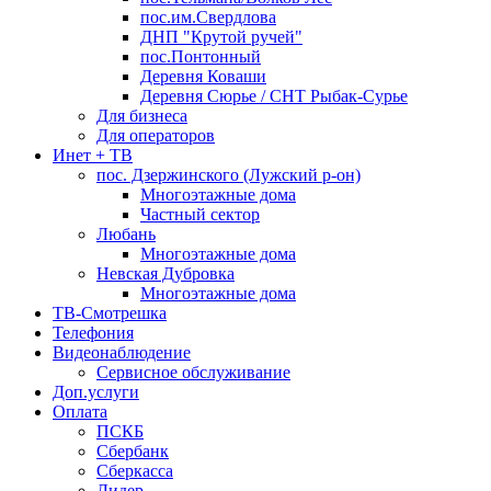
пос.им.Свердлова
ДНП "Крутой ручей"
пос.Понтонный
Деревня Коваши
Деревня Сюрье / СНТ Рыбак-Сурье
Для бизнеса
Для операторов
Инет + ТВ
пос. Дзержинского (Лужский р-он)
Многоэтажные дома
Частный сектор
Любань
Многоэтажные дома
Невская Дубровка
Многоэтажные дома
ТВ-Смотрешка
Телефония
Видеонаблюдение
Сервисное обслуживание
Доп.услуги
Оплата
ПСКБ
Сбербанк
Сберкасса
Лидер