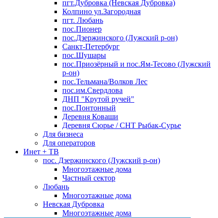
пгт.Дубровка (Невская Дубровка)
Колпино ул.Загородная
пгт. Любань
пос.Пионер
пос.Дзержинского (Лужский р-он)
Санкт-Петербург
пос.Шушары
пос.Приозёрный и пос.Ям-Тесово (Лужский
р-он)
пос.Тельмана/Волков Лес
пос.им.Свердлова
ДНП "Крутой ручей"
пос.Понтонный
Деревня Коваши
Деревня Сюрье / СНТ Рыбак-Сурье
Для бизнеса
Для операторов
Инет + ТВ
пос. Дзержинского (Лужский р-он)
Многоэтажные дома
Частный сектор
Любань
Многоэтажные дома
Невская Дубровка
Многоэтажные дома