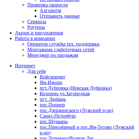
Проверка скорости
Алгоритм
Отправить данные
Сервисы
Роутеры
Акции и предложения
Работа в компании
Оператор службы тех. поддержки
Монтажник слаботочных сетей
Менеджер по продажам
Интернет
Для себя
Войскорово
Ям-Ижора
пгт.Дубровка (Невская Дубровка)
Колпино ул.Загородная
пгт. Любань
пос.Пионер
пос.Дзержинского (Лужский р-он)
Санкт-Петербург
пос.Шушары
пос.Приозёрный и пос.Ям-Тесово (Лужский
р-он)
пос.Тельмана/Волков Лес