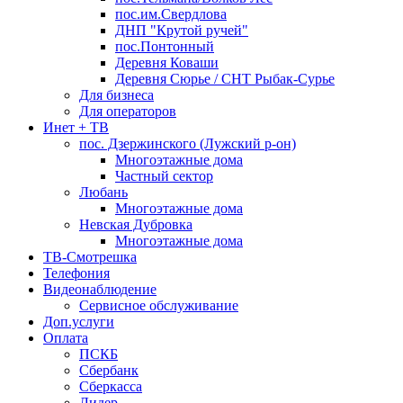
пос.им.Свердлова
ДНП "Крутой ручей"
пос.Понтонный
Деревня Коваши
Деревня Сюрье / СНТ Рыбак-Сурье
Для бизнеса
Для операторов
Инет + ТВ
пос. Дзержинского (Лужский р-он)
Многоэтажные дома
Частный сектор
Любань
Многоэтажные дома
Невская Дубровка
Многоэтажные дома
ТВ-Смотрешка
Телефония
Видеонаблюдение
Сервисное обслуживание
Доп.услуги
Оплата
ПСКБ
Сбербанк
Сберкасса
Лидер