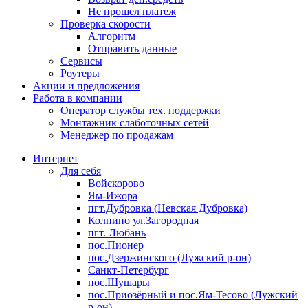
Не прошел платеж
Проверка скорости
Алгоритм
Отправить данные
Сервисы
Роутеры
Акции и предложения
Работа в компании
Оператор службы тех. поддержки
Монтажник слаботочных сетей
Менеджер по продажам
Интернет
Для себя
Войскорово
Ям-Ижора
пгт.Дубровка (Невская Дубровка)
Колпино ул.Загородная
пгт. Любань
пос.Пионер
пос.Дзержинского (Лужский р-он)
Санкт-Петербург
пос.Шушары
пос.Приозёрный и пос.Ям-Тесово (Лужский
р-он)