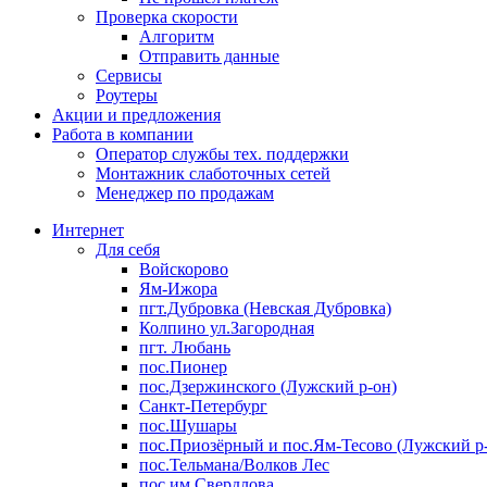
Проверка скорости
Алгоритм
Отправить данные
Сервисы
Роутеры
Акции и предложения
Работа в компании
Оператор службы тех. поддержки
Монтажник слаботочных сетей
Менеджер по продажам
Интернет
Для себя
Войскорово
Ям-Ижора
пгт.Дубровка (Невская Дубровка)
Колпино ул.Загородная
пгт. Любань
пос.Пионер
пос.Дзержинского (Лужский р-он)
Санкт-Петербург
пос.Шушары
пос.Приозёрный и пос.Ям-Тесово (Лужский р
пос.Тельмана/Волков Лес
пос.им.Свердлова