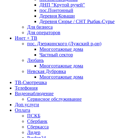
ДНП "Крутой ручей"
пос.Понтонный
Деревня Коваши
Деревня Сюрье / СНТ Рыбак-Сурье
Для бизнеса
Для операторов
Инет + ТВ
пос. Дзержинского (Лужский р-он)
Многоэтажные дома
Частный сектор
Любань
Многоэтажные дома
Невская Дубровка
Многоэтажные дома
ТВ-Смотрешка
Телефония
Видеонаблюдение
Сервисное обслуживание
Доп.услуги
Оплата
ПСКБ
Сбербанк
Сберкасса
Лидер
Payfon24