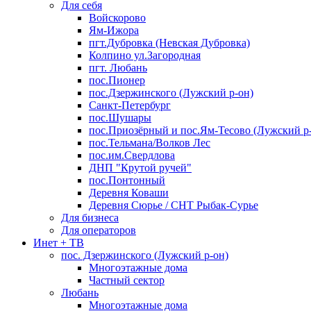
Для себя
Войскорово
Ям-Ижора
пгт.Дубровка (Невская Дубровка)
Колпино ул.Загородная
пгт. Любань
пос.Пионер
пос.Дзержинского (Лужский р-он)
Санкт-Петербург
пос.Шушары
пос.Приозёрный и пос.Ям-Тесово (Лужский р
пос.Тельмана/Волков Лес
пос.им.Свердлова
ДНП "Крутой ручей"
пос.Понтонный
Деревня Коваши
Деревня Сюрье / СНТ Рыбак-Сурье
Для бизнеса
Для операторов
Инет + ТВ
пос. Дзержинского (Лужский р-он)
Многоэтажные дома
Частный сектор
Любань
Многоэтажные дома